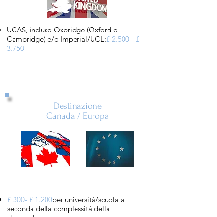
UCAS, incluso Oxbridge (Oxford o
Cambridge) e/o Imperial/UCL:
£ 2.500 - £
3.750
Destinazione
Canada / Europa
£ 300- £ 1.200
per università/scuola a
seconda della complessità della